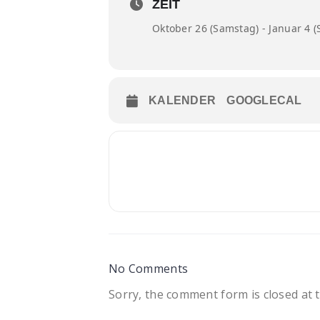
ZEIT
Sonntag, 22.12.24 von 14-17 Uhr
Oktober 26 (Samstag) - Januar 4 
24./25./26.12.24 geschlossen
Freitag, 27.12.24 von 14-17 Uhr
KALENDER
GOOGLECAL
Sonnabend, 28.12.24 von 10-17 U
Sonntag, 29.12.24 von 14-17 Uhr
Donnerstag, 02.01.25 von 10-17 
Freitag, 03.01.25 von 14-17 Uhr
Sonnabend, 04.01.2024 von 10-17 
No Comments
Sorry, the comment form is closed at t