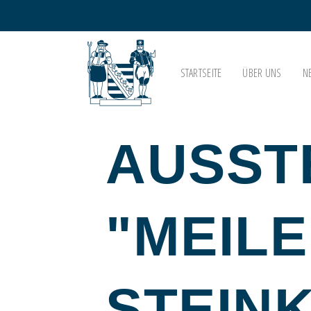
STARTSEITE
ÜBER UNS
N
AUSST
"MEILE
STEIN