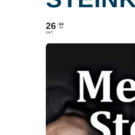
26
04
JAN
OKT