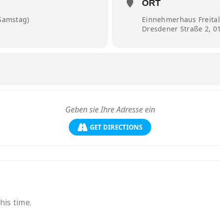
ORT
(Samstag)
Einnehmerhaus Freital
Dresdener Straße 2, 01
hr
Uhr
Uhr ( Finissage)
GET DIRECTIONS
his time.