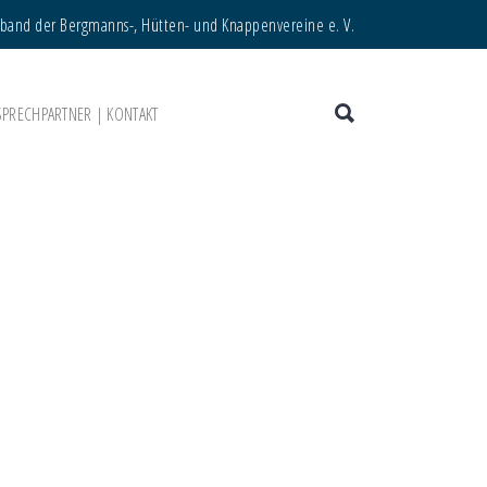
rband der Bergmanns-, Hütten- und Knappenvereine e. V.
SPRECHPARTNER | KONTAKT