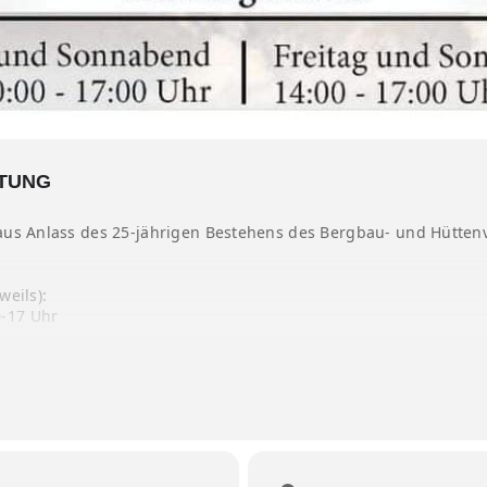
LTUNG
aus Anlass des 25-jährigen Bestehens des Bergbau- und Hüttenv
weils):
-17 Uhr
r 2025 verlängert. In der Advents- un Weihnachtszeit ist an fol
Uhr
hr