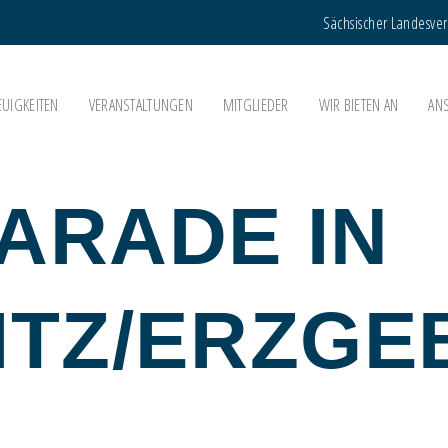
Sächsischer Landesve
EUIGKEITEN
VERANSTALTUNGEN
MITGLIEDER
WIR BIETEN AN
AN
ARADE IN
ITZ/ERZGE