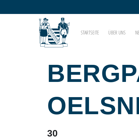
STARTSEITE
ÜBER UNS
N
BERGP
OELSN
30