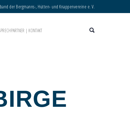
rband der Bergmanns-, Hütten- und Knappenvereine e. V.
SPRECHPARTNER | KONTAKT
BIRGE