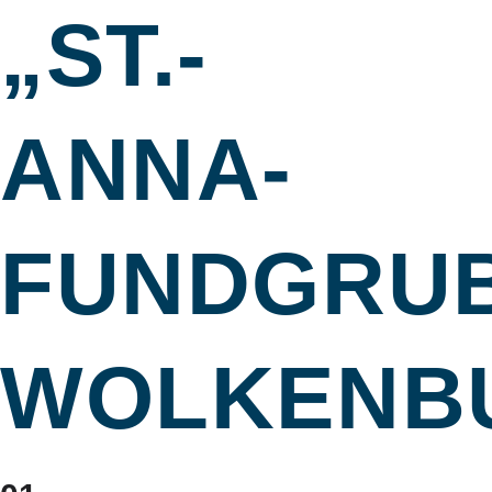
„ST.-
ANNA-
FUNDGRU
WOLKENB