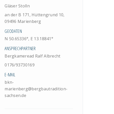
Gläser Stolln
an der B 171, Hüttengrund 10,
09496 Marienberg
GEODATEN
N 50.65336°, E 13.18841°
ANSPRECHPARTNER
Bergkameread Ralf Albrecht
0176/93730169
E-MAIL
bkn-
marienberg@bergbautradition-
sachsen.de