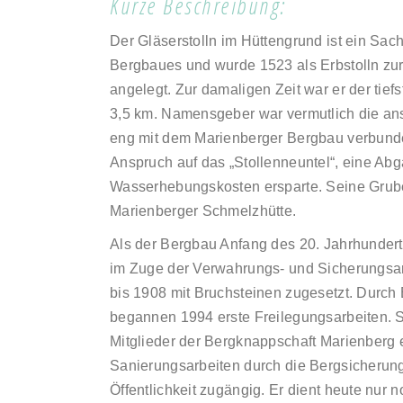
Kurze Beschreibung:
Der Gläserstolln im Hüttengrund ist ein Sa
Bergbaues und wurde 1523 als Erbstolln zu
angelegt. Zur damaligen Zeit war er der tief
3,5 km. Namensgeber war vermutlich die ans
eng mit dem Marienberger Bergbau verbunden
Anspruch auf das „Stollenneuntel“, eine Abga
Wasserhebungskosten ersparte. Seine Grub
Marienberger Schmelzhütte.
Als der Bergbau Anfang des 20. Jahrhundert
im Zuge der Verwahrungs- und Sicherungsar
bis 1908 mit Bruchsteinen zugesetzt. Durch 
begannen 1994 erste Freilegungsarbeiten. S
Mitglieder der Bergknappschaft Marienberg 
Sanierungsarbeiten durch die Bergsicherung i
Öffentlichkeit zugängig. Er dient heute nur