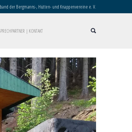
rband der Bergmanns-, Hütten- und Knappenvereine e. V.
SPRECHPARTNER | KONTAKT