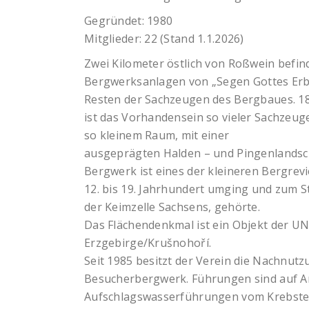
Gegründet: 1980
Mitglieder: 22 (Stand 1.1.2026)
Zwei Kilometer östlich von Roßwein befin
Bergwerksanlagen von „Segen Gottes Erbst
Resten der Sachzeugen des Bergbaues. 18
ist das Vorhandensein so vieler Sachzeu
so kleinem Raum, mit einer
ausgeprägten Halden – und Pingenlandsch
Bergwerk ist eines der kleineren Bergrev
12. bis 19. Jahrhundert umging und zum St
der Keimzelle Sachsens, gehörte.
Das Flächendenkmal ist ein Objekt der 
Erzgebirge/Krušnohoří.
Seit 1985 besitzt der Verein die Nachnut
Besucherbergwerk. Führungen sind auf A
Aufschlagswasserführungen vom Krebstei