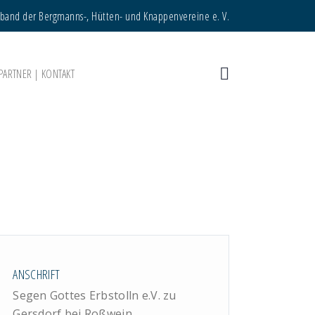
rband der Bergmanns-, Hütten- und Knappenvereine e. V.
PARTNER | KONTAKT
ANSCHRIFT
Segen Gottes Erbstolln e.V. zu
Gersdorf bei Roßwein