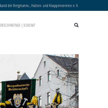
rband der Bergmanns-, Hütten- und Knappenvereine e. V.
SPRECHPARTNER | KONTAKT