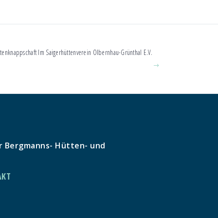
ttenknappschaft Im Saigerhüttenverein Olbernhau-Grünthal E.V.
r Bergmanns- Hütten- und
AKT