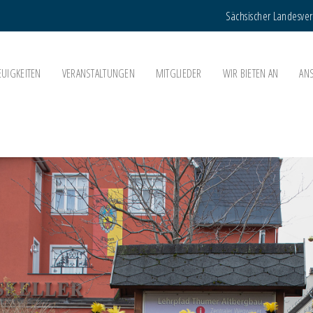
Sächsischer Landesve
EUIGKEITEN
VERANSTALTUNGEN
MITGLIEDER
WIR BIETEN AN
AN