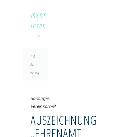
...
mehr
lesen
25.
Juni
2024
Sonstiges
Vereinsarbeit
AUSZEICHNUNG
„EHRENAMT