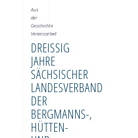
Aus
der
Geschichte
Vereinsarbeit
DREISSIG J
AHRE S
ÄCHSISCHER L
ANDESVERBAND D
ER B
ERGMANNS-, H
ÜTTEN- U