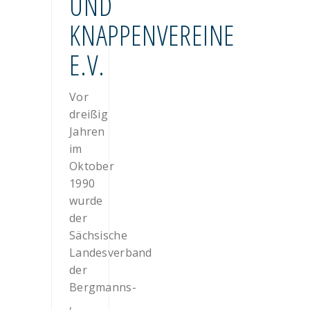
ND K
NAPPENVEREINE E
.V.
Vor
dreißig
Jahren
im
Oktober
1990
wurde
der
Sächsische
Landesverband
der
Bergmanns-
,