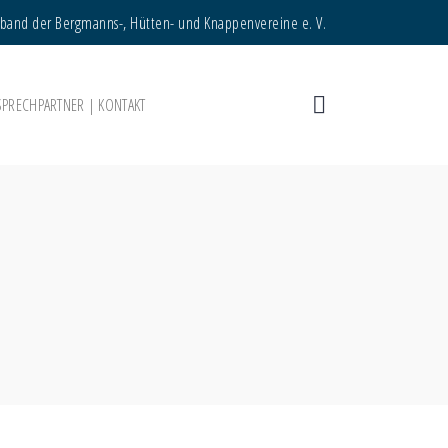
rband der Bergmanns-, Hütten- und Knappenvereine e. V.
SPRECHPARTNER | KONTAKT