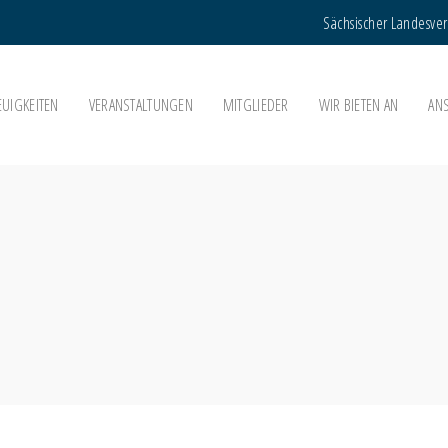
Sächsischer Landesve
EUIGKEITEN
VERANSTALTUNGEN
MITGLIEDER
WIR BIETEN AN
AN