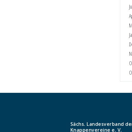
J
A
M
J
D
N
O
O
Sächs. Landesverband de
Knappenvereine e. V.