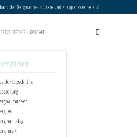
rband der Bergmanns-, Hütten- und Knappenvereine e. V.
SPRECHPARTNER | KONTAKT
Kategorien
us der Geschichte
usstellung
ergbaumuseen
erglied
ergmannstag
ergmusik