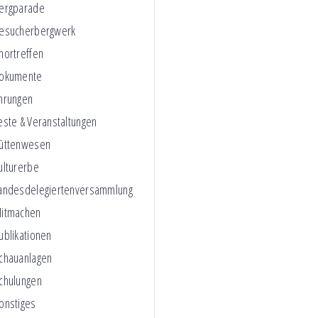
ergparade
esucherbergwerk
hortreffen
okumente
hrungen
este & Veranstaltungen
üttenwesen
ulturerbe
andesdelegiertenversammlung
itmachen
ublikationen
chauanlagen
chulungen
onstiges