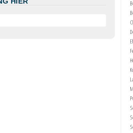
NG HIER
B
B
C
D
E
F
H
K
L
M
P
S
S
S