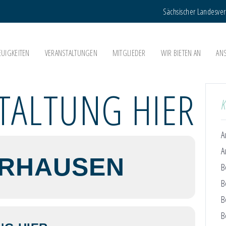
Sächsischer Landesve
EUIGKEITEN
VERANSTALTUNGEN
MITGLIEDER
WIR BIETEN AN
AN
TALTUNG HIER
A
A
RHAUSEN
B
B
B
B