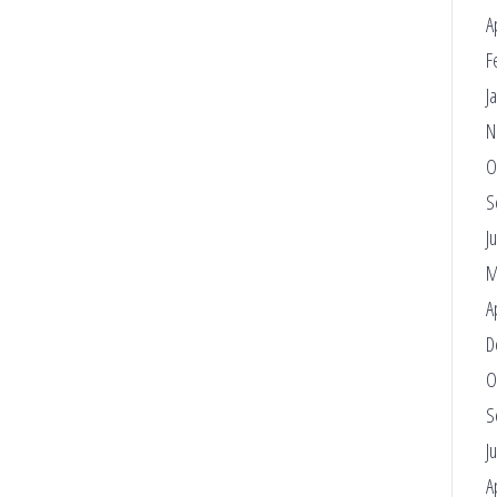
A
F
J
N
O
S
J
M
A
D
O
S
J
A