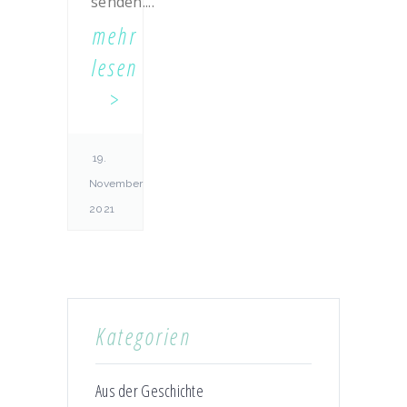
senden....
mehr
lesen
19.
November
2021
Kategorien
Aus der Geschichte