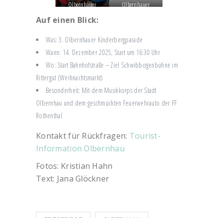
Olbernhauer
Olbernhauer
Weihnachtsmarktes
Weihnachtsmarktes
Auf einen Blick:
zog am 15. Dezember
zog am 15. Dezember
Was: 3. Olbernhauer Kinderbergparade
– zum zweiten Mal
– zum zweiten Mal
Wann: 14. Dezember 2025, Start um 16:30 Uhr
nach 2023 – eine
nach 2023 – eine
Wo: Start Bahnhofstraße – Ziel Schwibbogenbühne im
Kinderbergparade
Kinderbergparade
Rittergut (Weihnachtsmarkt)
durch die Stadt ins
durch die Stadt ins
Besonderheit: Mit dem Musikkorps der Stadt
Rittergut. Foto:
Rittergut. Foto:
Olbernhau und dem geschmückten Feuerwehrauto der FF
Kristian Hahn
Kristian Hahn
Rothenthal
Kontakt für Rückfragen:
Tourist-
Information Olbernhau
Fotos: Kristian Hahn
Text: Jana Glöckner