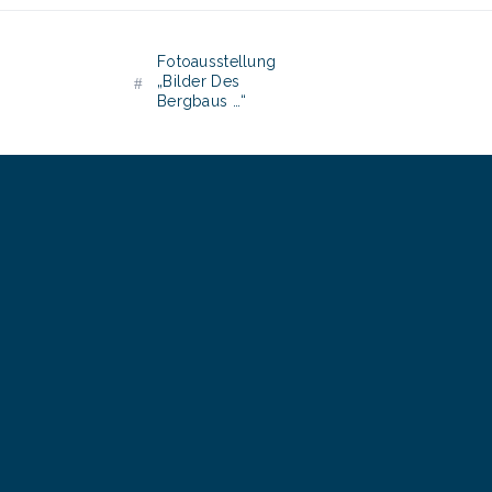
Fotoausstellung
„Bilder Des
Bergbaus …“