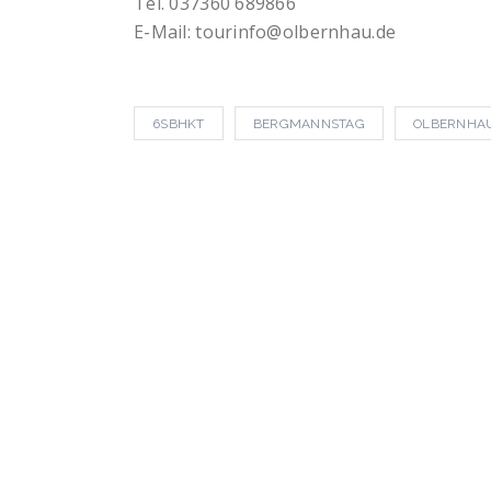
Tel. 037360 689866
E-Mail: tourinfo@olbernhau.de
6SBHKT
BERGMANNSTAG
OLBERNHA