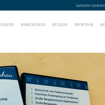
Sächsischer Landesve
EUIGKEITEN
VERANSTALTUNGEN
MITGLIEDER
WIR BIETEN AN
AN