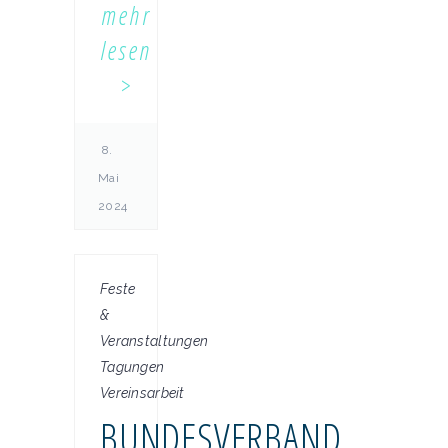
mehr
lesen
8.
Mai
2024
Feste
&
Veranstaltungen
Tagungen
Vereinsarbeit
BUNDESVERBAND