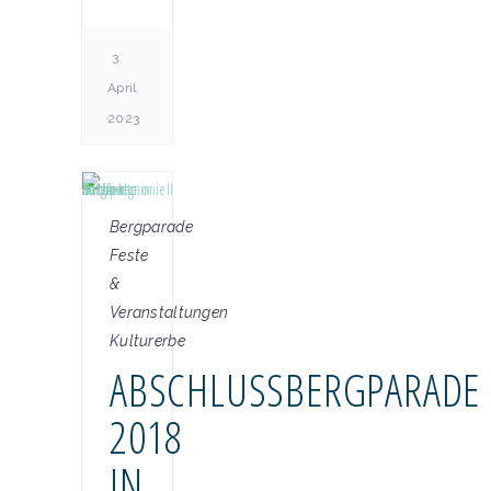
3.
April
2023
Bergparade
Feste
&
Veranstaltungen
Kulturerbe
ABSCHLUSSBERGPARADE 2
018 I
N A