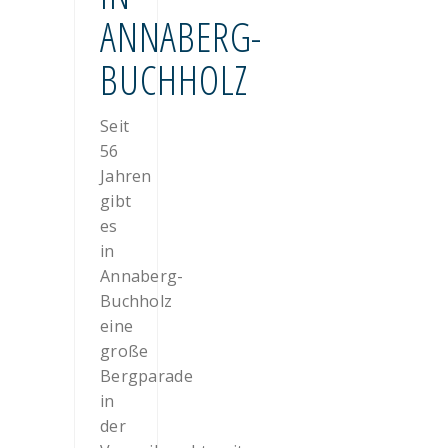
NNABERG-B
UCHHOLZ
Seit
56
Jahren
gibt
es
in
Annaberg-
Buchholz
eine
große
Bergparade
in
der