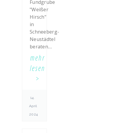
Fundgrube
"Weißer
Hirsch"
in
Schneeberg-
Neustädtel
beraten....
mehr
lesen
14.
April
2024