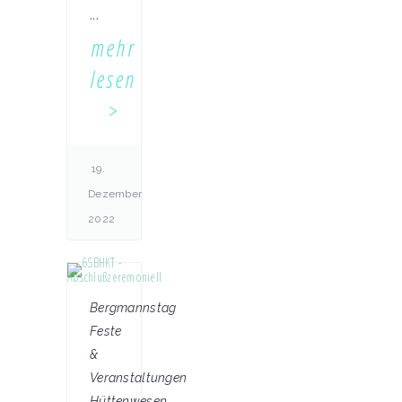
...
mehr
lesen
19.
Dezember
2022
Bergmannstag
Feste
&
Veranstaltungen
Hüttenwesen