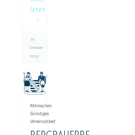
lesen
10.
Oktober
2023
Mitmachen
Sonstiges
Vereinsarbeit
BERGBAUERBE-