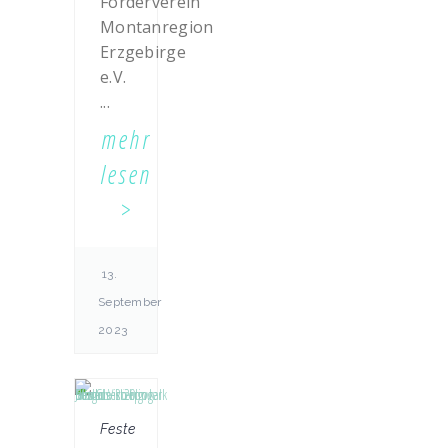
Förderverein
Montanregion
Erzgebirge
e.V.
...
mehr
lesen
13.
September
2023
Feste