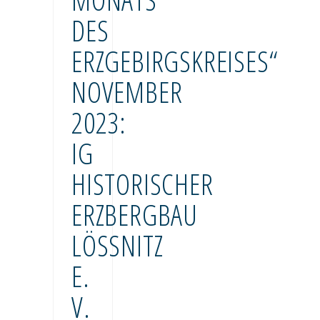
DES
ERZGEBIRGSKREISES“
NOVEMBER
2023:
IG
HISTORISCHER
ERZBERGBAU
LÖSSNITZ E
. V
.