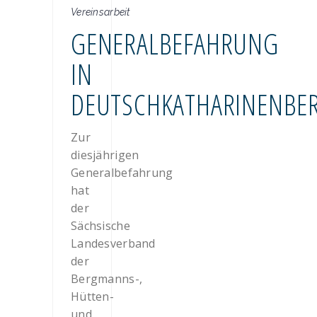
Vereinsarbeit
GENERALBEFAHRUNG
IN
DEUTSCHKATHARINENBE
Zur
diesjährigen
Generalbefahrung
hat
der
Sächsische
Landesverband
der
Bergmanns-,
Hütten-
und