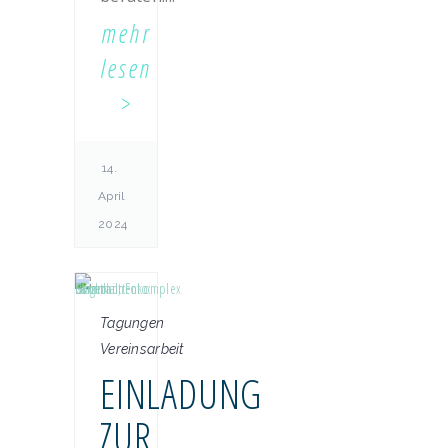
mehr
lesen
14.
April
2024
Tagungen
Vereinsarbeit
EINLADUNG
ZUR