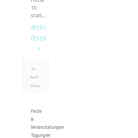
Hütte
10,
statt....
mehr
lesen
14.
April
2024
Feste
&
Veranstaltungen
Tagungen